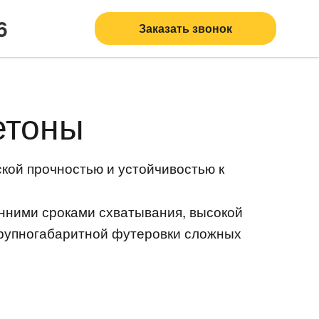
6
Заказать звонок
етоны
ской прочностью и устойчивостью к
нними сроками схватывания, высокой
 крупногабаритной футеровки сложных