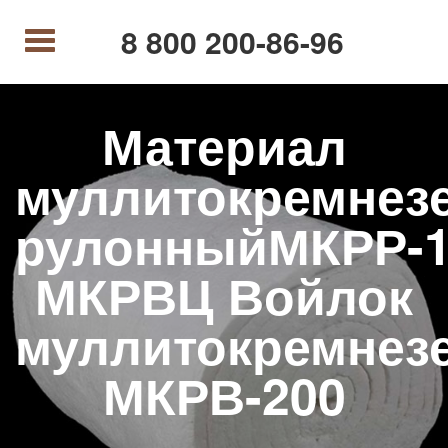
8 800 200-86-96
Материал
муллитокремнез
рулонныйМКРР-1
МКРВЦ Войлок
муллитокремнез
МКРВ-200