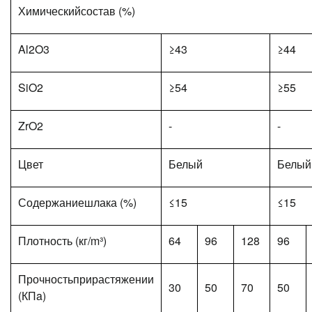
Химическийсостав (%)
Al2O3
≥43
≥44
SiO2
≥54
≥55
ZrO2
-
-
Цвет
Белый
Белый
Содержаниешлака (%)
≤15
≤15
Плотность (кг/m³)
64
96
128
96
Прочностьприрастяжении
30
50
70
50
(КПa)