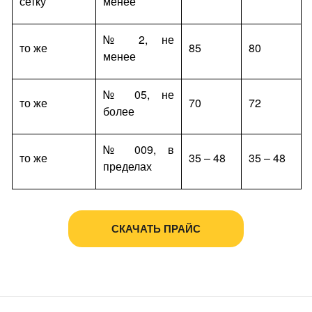
сетку
менее
№ 2, не
то же
85
80
менее
№ 05, не
то же
70
72
более
№ 009, в
то же
35 – 48
35 – 48
пределах
СКАЧАТЬ ПРАЙС