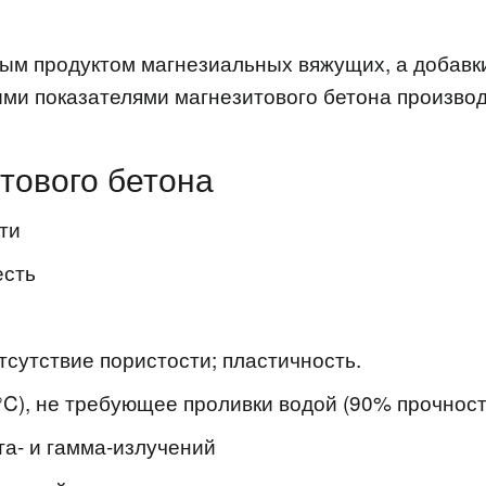
ым продуктом магнезиальных вяжущих, а добавк
ыми показателями магнезитового бетона произво
тового бетона
ти
есть
тсутствие пористости; пластичность.
°C), не требующее проливки водой (90% прочност
та- и гамма-излучений