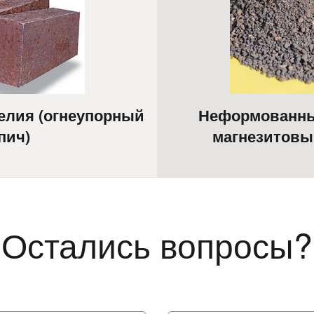
лия (огнеупорный
Неформованны
пич)
магнезитовы
Остались вопросы?