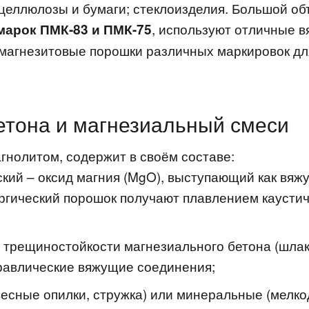
 целлюлозы и бумаги; стеклоизделия. Большой о
, используют отличные в
марок ПМК-83 и ПМК-75
магнезитовые порошки различных маркировок дл
етона и магнезиальный смеси
гнолитом, содержит в своём составе:
кий – оксид магния (MgO), выступающий как вя
гический порошок получают плавлением каустич
и трещиностойкости магнезиального бетона (шлак
дравлические вяжущие соединения;
есные опилки, стружка) или минеральные (мелкод