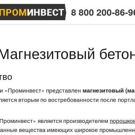
8 800 200-86-9
Магнезитовый бето
тво
ии «Проминвест» представлен
магнезитовый (ма
вляется вторым по востребованности после порт
Проминвест» является производителем
порошков
данные вещества имеющих широкое промышленно