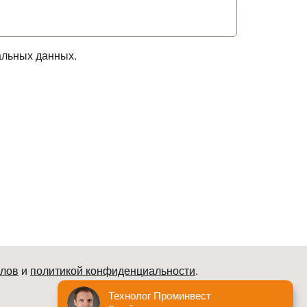
альных данных.
йлов
и
политикой конфиденциальности
.
© Пром Инвест. Все права защищены 2007–2026
Технолог Проминвест