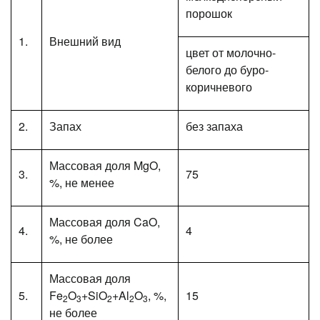
порошок
1.
Внешний вид
цвет от молочно-
белого до буро-
коричневого
2.
Запах
без запаха
Массовая доля MgO,
3.
75
%, не менее
Массовая доля CaO,
4.
4
%, не более
Массовая доля
5.
Fe
O
+SiO
+Al
O
, %,
15
2
3
2
2
3
не более