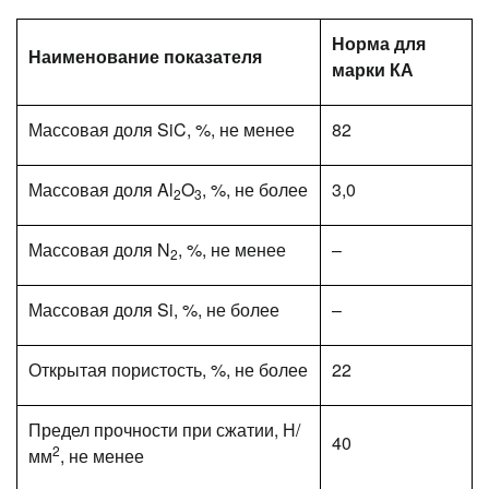
Норма для
Наименование показателя
марки КА
Массовая доля SiC, %, не менее
82
Массовая доля Al
O
, %, не более
3,0
2
3
Массовая доля N
, %, не менее
–
2
Массовая доля Si, %, не более
–
Открытая пористость, %, не более
22
Предел прочности при сжатии, Н/
40
2
мм
, не менее