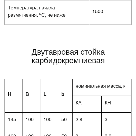
Температура начала
1500
o
размягчения,
С, не ниже
Двутавровая стойка
карбидокремниевая
номинальная масса, кг
Н
В
L
b
КА
КН
145
100
100
50
2,8
3
160
100
100
50
3
3,2