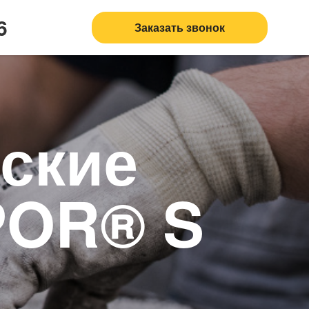
6
Заказать звонок
ские
POR® S