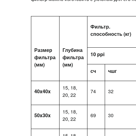
Фильтр.
способность (кг)
Размер
Глубина
10 ppi
фильтра
фильтра
(мм)
(мм)
сч
чшг
15, 18,
40x40x
74
32
20, 22
15, 18,
50x30x
69
30
20, 22
15, 18,