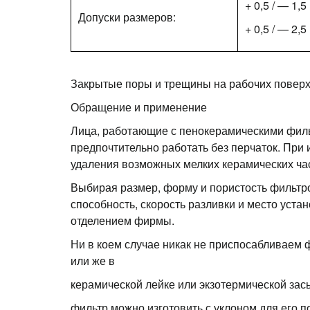
+ 0,5 / — 1
Допуски размеров:
+ 0,5 / — 2
Закрытые поры и трещины на рабочих поверхн
Обращение и применение
Лица, работающие с пенокерамическими филь
предпочтительно работать без перчаток. При 
удаления возможных мелких керамических ча
Выбирая размер, форму и пористость фильт
способность, скорость разливки и место уст
отделением фирмы.
Ни в коем случае никак не приспосабливаем 
или же в
керамической лейке или экзотермической засы
фильтр можно изготовить с уклоном для его по