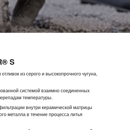
R® S
тливок из серого и высокопрочного чугуна,
зованной системой взаимно соединенных
 перепадам температуры.
 фильтрации внутри керамической матрицы
о металла в течение процесса литья