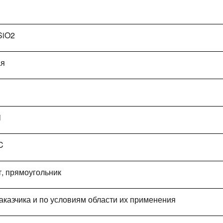
SiO2
ая
i
C
т, прямоугольник
заказчика и по условиям области их применения