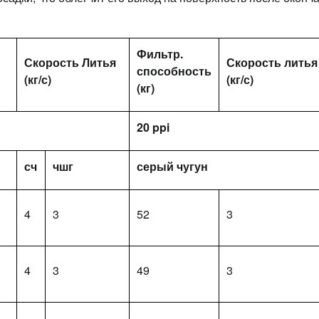
Фильтр.
Скорость Литья
Скорость литья
способность
(кг/с)
(кг/с)
(кг)
20 ppi
сч
чшг
серый чугун
4
3
52
3
4
3
49
3