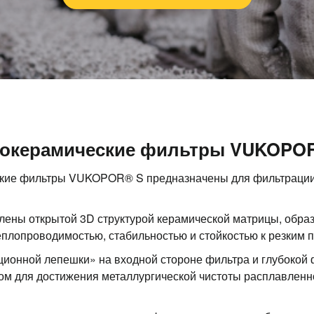
окерамические фильтры VUKOPO
кие фильтры VUKOPOR® S предназначены для фильтрации о
ены открытой 3D структурой керамической матрицы, обра
еплопроводимостью, стабильностью и стойкостью к резким
ионной лепешки» на входной стороне фильтра и глубокой
 для достижения металлургической чистоты расплавленног