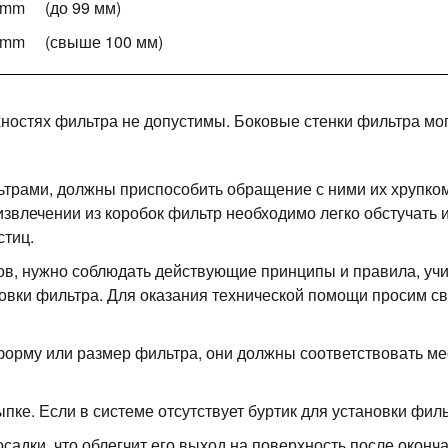
,5 mm (до 99 мм)
,5 mm (свыше 100 мм)
остях фильтра не допустимы. Боковые стенки фильтра мог
трами, должны приспособить обращение с ними их хрупком
извлечении из коробок фильтр необходимо легко обстучать 
стиц.
ров, нужно соблюдать действующие принципы и правила, 
ановки фильтра. Для оказания технической помощи просим с
форму или размер фильтра, они должны соответствовать ме
пке. Если в системе отсутствует буртик для установки филь
садки, что облегчит его выход на поверхность после оконча