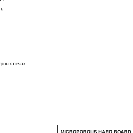
ть
урных печах
MICROPOROUS HARD BOARD