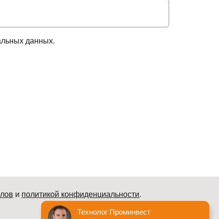
альных данных.
йлов
и
политикой конфиденциальности
.
© Пром Инвест. Все права защищены 2007–2026
Технолог Проминвест