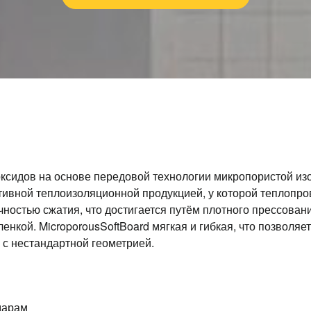
 оксидов на основе передовой технологии микропористой и
тивной теплоизоляционной продукцией, у которой теплопро
чностью сжатия, что достигается путём плотного прессован
кой. MicroporousSoftBoard мягкая и гибкая, что позволяе
 с нестандартной геометрией.
дарам