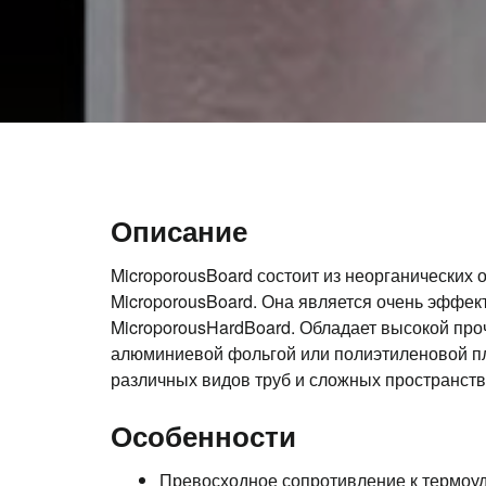
Описание
MicroporousBoard состоит из неорганических
MicroporousBoard. Она является очень эффек
MicroporousHardBoard. Обладает высокой про
алюминиевой фольгой или полиэтиленовой плен
различных видов труб и сложных пространств
Особенности
Превосходное сопротивление к термоу