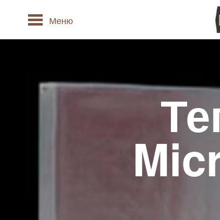
Меню
Те
Mic