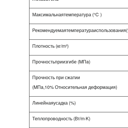
Максимальнаятемпература (℃ )
Рекомендуемаятемператураиспользования
Плотность (кг/m³)
Прочностьприизгибе (MПa)
Прочность при сжатии
(MПa,10% Относительная деформация)
Линейнаяусадка (%)
Теплопроводность (Вт/m·K)