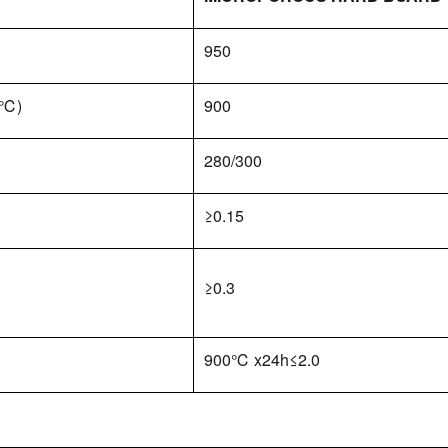
950
(℃)
900
280/300
≥0.15
≥0.3
900℃ x24h≤2.0